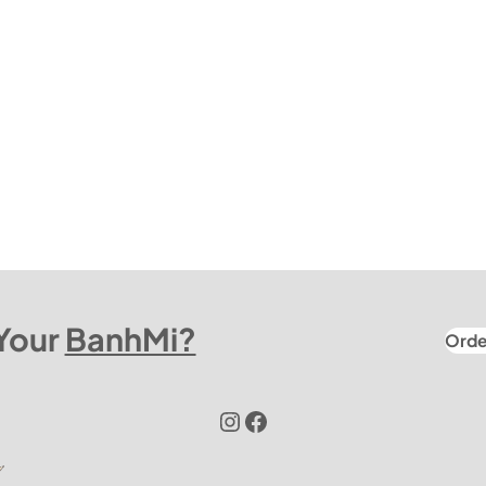
Your
BanhMi?
Orde