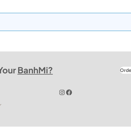
Your
BanhMi?
Orde