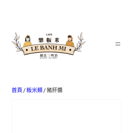
首頁
/
粄米類
/ 豬肝醬