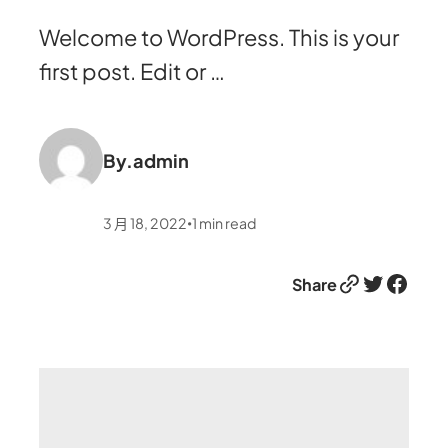
Welcome to WordPress. This is your
first post. Edit or …
By.
admin
3 月 18, 2022
1
min read
•
Share