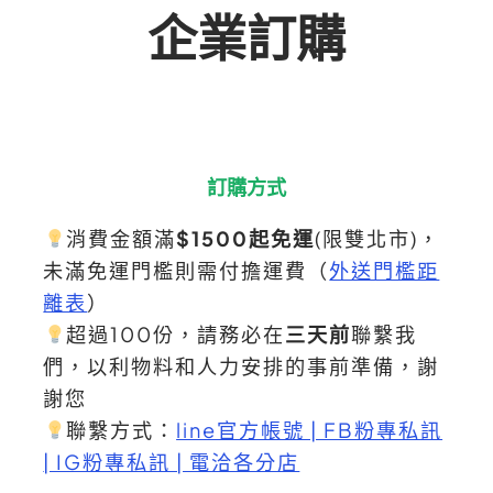
企業訂購
訂購方式
消費金額滿
$1500起免運
(限雙北市)，
未滿免運門檻則需付擔運費（
外送門檻距
離表
）
超過100份，請務必在
三天前
聯繫我
們，以利物料和人力安排的事前準備，謝
謝您
聯繫方式：
line官方帳號 | FB粉專私訊
| IG粉專私訊 | 電洽各分店