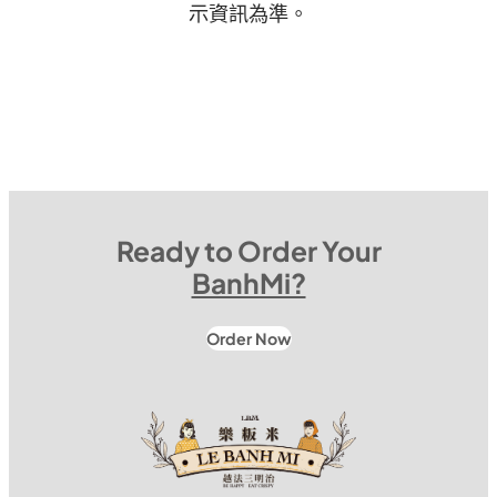
示資訊為準。
Ready to Order Your
BanhMi?
Order Now